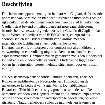
Beschrijving
Dit charmante appartement ligt in het hart van Cagliari, de bruisende
hoofdstad van Sardinië, en biedt een uitstekende uitvalsbasis om de
rijke cultuur en de adembenemende kust van de stad te verkennen.
Cagliari staat bekend om zijn diverse art-nouveauarchitectuur,
historische bezienswaardigheden zoals het Castello di Cagliari, dat
op de Werelderfgoedlijst van UNESCO staat, en zijn rol als
economisch en industrieel centrum van Sardinië met een
internationale luchthaven en een belangrijke haven.
Dit appartement is ontworpen voor comfort met airconditioning,
verwarming en een volledig uitgeruste keuken met koffie- en
espressomachines. Gezinnen zullen gemakken zoals een kinderstoel,
kinderbedje en kinderspelletjes vinden. Ondanks de ligging net
boven het treinstation, zorgen geluiddichte ramen voor een rustig
verblijf.
Op een steenworp afstand vindt u culturele schatten, zoals het
Romeinse amfitheater, de Necropolis van Tuvixeddu en de
majestueuze kathedraal van Santa Maria. De nabijgelegen
Botanische Tuin biedt een rustige, groene oase in de stad. De
beroemde stranden van Cagliari, Poetto en Calamosca, zijn perfect
om te zonnen, zwemmen en watersporten te beoefenen, op korte
rijafstand. Natuurliefhebbers zullen de nabijgelegen lagune van