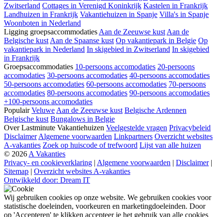
Zwitserland
Cottages in Verenigd Koninkrijk
Kastelen in Frankrijk
Landhuizen in Frankrijk
Vakantiehuizen in Spanje
Villa's in Spanje
Woonboten in Nederland
Ligging groepsaccommodaties
Aan de Zeeuwse kust
Aan de
Belgische kust
Aan de Spaanse kust
Op vakantiepark in Belgie
Op
vakantiepark in Nederland
In skigebied in Zwitserland
In skigebied
in Frankrijk
Groepsaccommodaties
10-persoons accomodaties
20-persoons
accomodaties
30-persoons accomodaties
40-persoons accomodaties
50-persoons accomodaties
60-persoons accomodaties
70-persoons
accomodaties
80-persoons accomodaties
90-persoons accomodaties
+100-persoons accomodaties
Populair
Veluwe
Aan de Zeeuwse kust
Belgische Ardennen
Belgische kust
Bungalows in Belgie
Over Lastminute Vakantiehuizen
Veelgestelde vragen
Privacybeleid
Disclaimer
Algemene voorwaarden
Linkpartners
Overzicht websites
A-vakanties
Zoek op huiscode of trefwoord
Lijst van alle huizen
© 2026
A Vakanties
Privacy- en cookieverklaring
|
Algemene voorwaarden
|
Disclaimer
|
Sitemap
|
Overzicht websites A-vakanties
Ontwikkeld door: Dream IT
Wij gebruiken cookies op onze website. We gebruiken cookies voor
statistische doeleinden, voorkeuren en marketingdoeleinden. Door
op 'Accepteren' te klikken accepteer je het gebruik van alle cookies