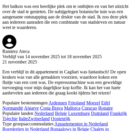
Het balkon was een heerlijke plek om te ontbijten en van het uitzicht
over de stad te genieten. De nabijgelegen botanische tuin was een
aangename ontsnapping aan de drukte van de stad. Ik zou deze plek
aan iedereen aanraden die een combinatie van stadsleven en natuur
weet te waarderen.
Ramirez Ateca
Verblijf van 14 november 2025 tot 18 november 2025
21 november 2025
Een verblijf in dit appartement in Cagliari was fantastisch! De open
keuken was van alle gemakken voorzien, waardoor koken een
fluitje van een cent was. De espressomachine was een geweldige
toevoeging voor mijn dagelijkse kop koffie. Ik kan het van harte
aanbevelen aan iedereen die graag kookt tijdens het reizen!
Populaire bestemmingen
Ardennen
Friesland
Moezel
Eifel
Normandië
Algarve
Costa Brava
Mallorca
Curacao
Bonaire
Populaire landen
Nederland
Belgie
Luxemburg
Duitsland
Frankrijk
Tsjechie
Italie
Zwitserland
Oostenrijk
Type groepsaccommodaties
Appartementen in Nederland
Boerderijen in Nederland
Bungalows in Belgie
Chalets in