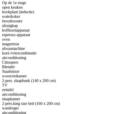
Op de 1e etage
open keuken
kookplaat (inductie)
waterkoker
broodrooster
afzuigkap
koffiezetapparaat
espresso apparaat
oven
magnetron
afwasmachine
koel-/vriescombinatie
airconditioning
Citruspers
Blender
Staafmixer
woon/eetkamer
2-pers. slaapbank (140 x 200 cm)
TV
eettafel
airconditioning
slaapkamer
2-pers.king size bed (160 x 200 cm)
wasdroger
airconditioning