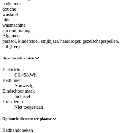
badkamer
douche
wastafel
bidet
wasmachine
airconditioning
Algemeen
parasol
, kinderstoel
, strijkijzer
, haardroger
, gezelschapsspellen
,
crib(free)
Bijkomende kosten
Elektriciteit
€ 0,45/kWh
Bedlinnen
Aanwezig
Eindschoonmaak
Inclusief
Huisdieren
Niet toegestaan
Optionele diensten ter plaatse
Badhanddoeken