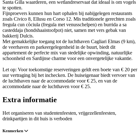
Santa Gilla waarderen, een wetlandreservaat dat ideaal is om vogels
te spotten.
Fijnproevers kunnen hun hart ophalen bij nabijgelegen restaurants
zoals Civico 8, Ellusu en Corso 12. Mis traditionele gerechten zoals
fregula cun còciula (fregula met venusschelpen) en burrida a sa
casteddaja (hondshaaistoofpot) niet, samen met vers gebak van
bakkerij Dulcis.
Met gemakkelijke toegang tot de luchthaven Cagliari Elmas (9 km),
de veerhaven en parkeergelegenheid in de buurt, biedt dit
appartement de perfecte mix van stedelijke opwinding, natuurlijke
schoonheid en Sardijnse charme voor een onvergetelijke vakantie.
Let op: Voor toekomstige reserveringen geldt een boete van € 20 per
uur vertraging bij het inchecken. De huiseigenaar biedt vervoer van
de luchthaven naar de accommodatie voor € 25, en van de
accommodatie naar de luchthaven voor € 25.
Extra informatie
Het organiseren van studentenfeesten, vrijgezellenfeesten,
drinkpartijen in dit huis is verboden
Kenmerken