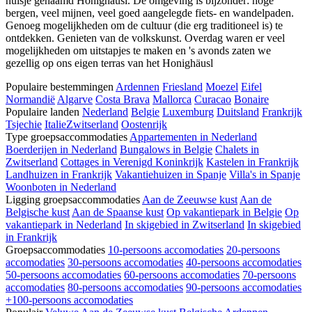
huisje genaamd Honighäusl. De omgeving is bijzonder: hoge
bergen, veel mijnen, veel goed aangelegde fiets- en wandelpaden.
Genoeg mogelijkheden om de cultuur (die erg traditioneel is) te
ontdekken. Genieten van de volkskunst. Overdag waren er veel
mogelijkheden om uitstapjes te maken en 's avonds zaten we
gezellig op ons eigen terras van het Honighäusl
Populaire bestemmingen
Ardennen
Friesland
Moezel
Eifel
Normandië
Algarve
Costa Brava
Mallorca
Curacao
Bonaire
Populaire landen
Nederland
Belgie
Luxemburg
Duitsland
Frankrijk
Tsjechie
Italie
Zwitserland
Oostenrijk
Type groepsaccommodaties
Appartementen in Nederland
Boerderijen in Nederland
Bungalows in Belgie
Chalets in
Zwitserland
Cottages in Verenigd Koninkrijk
Kastelen in Frankrijk
Landhuizen in Frankrijk
Vakantiehuizen in Spanje
Villa's in Spanje
Woonboten in Nederland
Ligging groepsaccommodaties
Aan de Zeeuwse kust
Aan de
Belgische kust
Aan de Spaanse kust
Op vakantiepark in Belgie
Op
vakantiepark in Nederland
In skigebied in Zwitserland
In skigebied
in Frankrijk
Groepsaccommodaties
10-persoons accomodaties
20-persoons
accomodaties
30-persoons accomodaties
40-persoons accomodaties
50-persoons accomodaties
60-persoons accomodaties
70-persoons
accomodaties
80-persoons accomodaties
90-persoons accomodaties
+100-persoons accomodaties