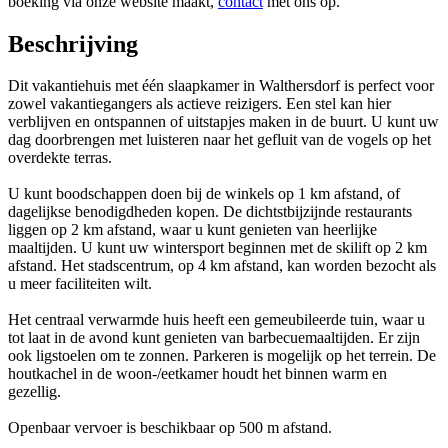
boeking via onze website maakt,
contact
met ons op.
Beschrijving
Dit vakantiehuis met één slaapkamer in Walthersdorf is perfect voor
zowel vakantiegangers als actieve reizigers. Een stel kan hier
verblijven en ontspannen of uitstapjes maken in de buurt. U kunt uw
dag doorbrengen met luisteren naar het gefluit van de vogels op het
overdekte terras.
U kunt boodschappen doen bij de winkels op 1 km afstand, of
dagelijkse benodigdheden kopen. De dichtstbijzijnde restaurants
liggen op 2 km afstand, waar u kunt genieten van heerlijke
maaltijden. U kunt uw wintersport beginnen met de skilift op 2 km
afstand. Het stadscentrum, op 4 km afstand, kan worden bezocht als
u meer faciliteiten wilt.
Het centraal verwarmde huis heeft een gemeubileerde tuin, waar u
tot laat in de avond kunt genieten van barbecuemaaltijden. Er zijn
ook ligstoelen om te zonnen. Parkeren is mogelijk op het terrein. De
houtkachel in de woon-/eetkamer houdt het binnen warm en
gezellig.
Openbaar vervoer is beschikbaar op 500 m afstand.