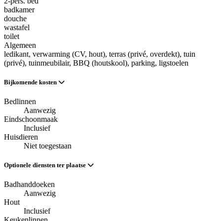
2-pers. bed
badkamer
douche
wastafel
toilet
Algemeen
ledikant
, verwarming (CV, hout)
, terras (privé, overdekt)
, tuin
(privé)
, tuinmeubilair
, BBQ (houtskool)
, parking
, ligstoelen
Bijkomende kosten
Bedlinnen
Aanwezig
Eindschoonmaak
Inclusief
Huisdieren
Niet toegestaan
Optionele diensten ter plaatse
Badhanddoeken
Aanwezig
Hout
Inclusief
Keukenlinnen