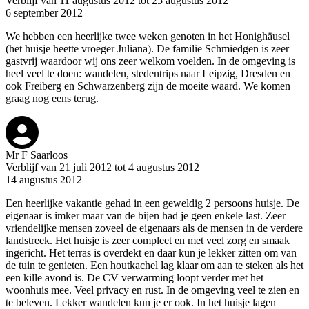
Verblijf van 11 augustus 2012 tot 25 augustus 2012
6 september 2012
We hebben een heerlijke twee weken genoten in het Honighäusel
(het huisje heette vroeger Juliana). De familie Schmiedgen is zeer
gastvrij waardoor wij ons zeer welkom voelden. In de omgeving is
heel veel te doen: wandelen, stedentrips naar Leipzig, Dresden en
ook Freiberg en Schwarzenberg zijn de moeite waard. We komen
graag nog eens terug.
Mr F Saarloos
Verblijf van 21 juli 2012 tot 4 augustus 2012
14 augustus 2012
Een heerlijke vakantie gehad in een geweldig 2 persoons huisje. De
eigenaar is imker maar van de bijen had je geen enkele last. Zeer
vriendelijke mensen zoveel de eigenaars als de mensen in de verdere
landstreek. Het huisje is zeer compleet en met veel zorg en smaak
ingericht. Het terras is overdekt en daar kun je lekker zitten om van
de tuin te genieten. Een houtkachel lag klaar om aan te steken als het
een kille avond is. De CV verwarming loopt verder met het
woonhuis mee. Veel privacy en rust. In de omgeving veel te zien en
te beleven. Lekker wandelen kun je er ook. In het huisje lagen