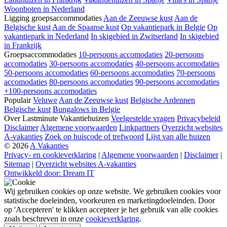
Woonboten in Nederland
Ligging groepsaccommodaties
Aan de Zeeuwse kust
Aan de
Belgische kust
Aan de Spaanse kust
Op vakantiepark in Belgie
Op
vakantiepark in Nederland
In skigebied in Zwitserland
In skigebied
in Frankrijk
Groepsaccommodaties
10-persoons accomodaties
20-persoons
accomodaties
30-persoons accomodaties
40-persoons accomodaties
50-persoons accomodaties
60-persoons accomodaties
70-persoons
accomodaties
80-persoons accomodaties
90-persoons accomodaties
+100-persoons accomodaties
Populair
Veluwe
Aan de Zeeuwse kust
Belgische Ardennen
Belgische kust
Bungalows in Belgie
Over Lastminute Vakantiehuizen
Veelgestelde vragen
Privacybeleid
Disclaimer
Algemene voorwaarden
Linkpartners
Overzicht websites
A-vakanties
Zoek op huiscode of trefwoord
Lijst van alle huizen
© 2026
A Vakanties
Privacy- en cookieverklaring
|
Algemene voorwaarden
|
Disclaimer
|
Sitemap
|
Overzicht websites A-vakanties
Ontwikkeld door: Dream IT
Wij gebruiken cookies op onze website. We gebruiken cookies voor
statistische doeleinden, voorkeuren en marketingdoeleinden. Door
op 'Accepteren' te klikken accepteer je het gebruik van alle cookies
zoals beschreven in onze
cookieverklaring
.