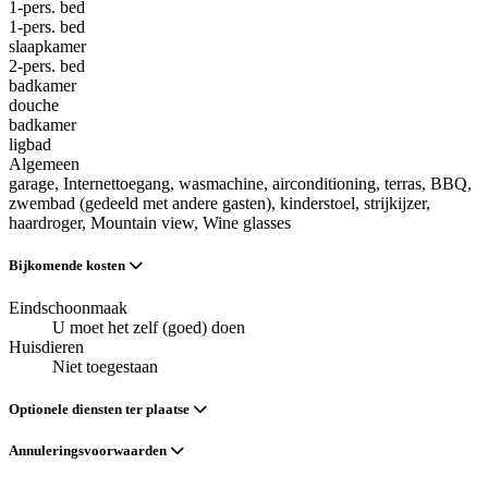
1-pers. bed
1-pers. bed
slaapkamer
2-pers. bed
badkamer
douche
badkamer
ligbad
Algemeen
garage
, Internettoegang
, wasmachine
, airconditioning
, terras
, BBQ
,
zwembad (gedeeld met andere gasten)
, kinderstoel
, strijkijzer
,
haardroger
, Mountain view
, Wine glasses
Bijkomende kosten
Eindschoonmaak
U moet het zelf (goed) doen
Huisdieren
Niet toegestaan
Optionele diensten ter plaatse
Annuleringsvoorwaarden