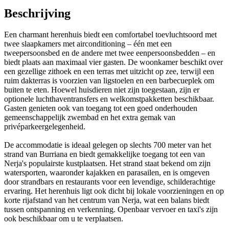
Beschrijving
Een charmant herenhuis biedt een comfortabel toevluchtsoord met
twee slaapkamers met airconditioning – één met een
tweepersoonsbed en de andere met twee eenpersoonsbedden – en
biedt plaats aan maximaal vier gasten. De woonkamer beschikt over
een gezellige zithoek en een terras met uitzicht op zee, terwijl een
ruim dakterras is voorzien van ligstoelen en een barbecueplek om
buiten te eten. Hoewel huisdieren niet zijn toegestaan, zijn er
optionele luchthaventransfers en welkomstpakketten beschikbaar.
Gasten genieten ook van toegang tot een goed onderhouden
gemeenschappelijk zwembad en het extra gemak van
privéparkeergelegenheid.
De accommodatie is ideaal gelegen op slechts 700 meter van het
strand van Burriana en biedt gemakkelijke toegang tot een van
Nerja's populairste kustplaatsen. Het strand staat bekend om zijn
watersporten, waaronder kajakken en parasailen, en is omgeven
door strandbars en restaurants voor een levendige, schilderachtige
ervaring. Het herenhuis ligt ook dicht bij lokale voorzieningen en op
korte rijafstand van het centrum van Nerja, wat een balans biedt
tussen ontspanning en verkenning. Openbaar vervoer en taxi's zijn
ook beschikbaar om u te verplaatsen.