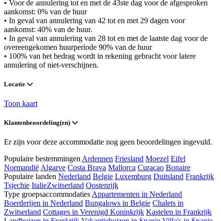
• Voor de annulering tot en met de 43ste dag voor de afgesproken
aankomst: 0% van de huur
• In geval van annulering van 42 tot en met 29 dagen voor
aankomst: 40% van de huur.
• In geval van annulering van 28 tot en met de laatste dag voor de
overeengekomen huurperiode 90% van de huur
• 100% van het bedrag wordt in rekening gebracht voor latere
annulering of niet-verschijnen.
Locatie
Toon kaart
Klantenbeoordeling(en)
Er zijn voor deze accommodatie nog geen beoordelingen ingevuld.
Populaire bestemmingen
Ardennen
Friesland
Moezel
Eifel
Normandië
Algarve
Costa Brava
Mallorca
Curacao
Bonaire
Populaire landen
Nederland
Belgie
Luxemburg
Duitsland
Frankrijk
Tsjechie
Italie
Zwitserland
Oostenrijk
Type groepsaccommodaties
Appartementen in Nederland
Boerderijen in Nederland
Bungalows in Belgie
Chalets in
Zwitserland
Cottages in Verenigd Koninkrijk
Kastelen in Frankrijk
Landhuizen in Frankrijk
Vakantiehuizen in Spanje
Villa's in Spanje